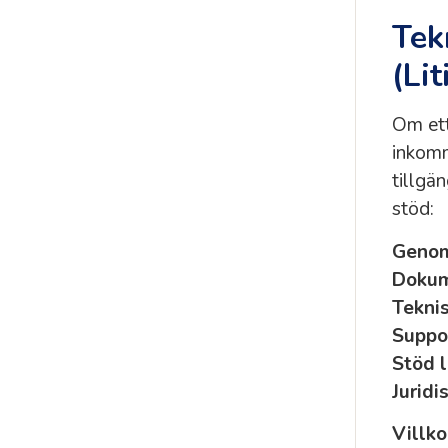
Tek
(Li
Om ett
inkomm
tillgä
stöd:
Genom
Dokum
Teknis
Suppor
Stöd l
Juridi
Villko