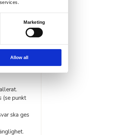
 services.
Marketing
brister)
Allow all
llerat.
s
(se punkt
var ska ges
änglighet.