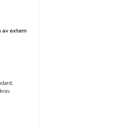
 av extern
ndard,
 krav