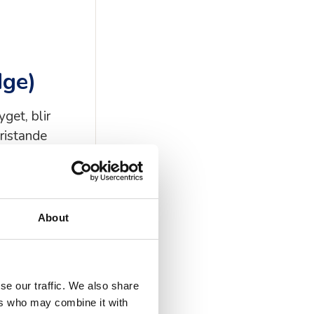
dge)
get, blir
bristande
tnader.
About
se our traffic. We also share
ers who may combine it with