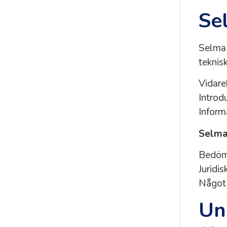
Se
Selma 
teknis
Vidare
Introdu
Inform
Selma 
Bedömn
Juridi
Något u
Un