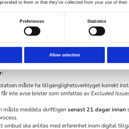
 provided to them or that they’ve collected from your use of their
ced Plus
00 SEK
Preferences
Statistics
ning kan omfatta:
a skadestånd (förutsatt att de enbart avser tekniska 
der för teknisk åtgärd enligt dom
Allow selection
ska kostnader
r:
atsen måste ha tillgänglighetsverktyget korrekt insta
 får inte avse brister som omfattas av
Excluded Issue
 måste meddela skriftligen
senast 21 dagar innan
s
process.
skt ombud ska anlitas med erfarenhet inom digital tillg