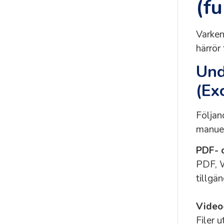
(fu
Varken
härrör 
Und
(Ex
Följan
manuel
PDF- 
PDF, W
tillgä
Video-
Filer 