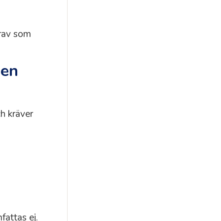
krav som
den
ch kräver
fattas ej.