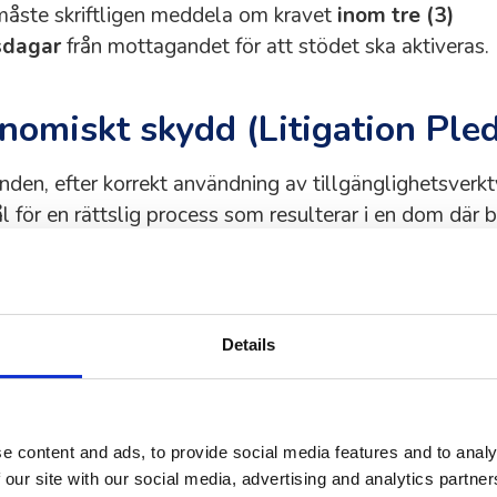
åste skriftligen meddela om kravet
inom tre (3)
sdagar
från mottagandet för att stödet ska aktiveras.
nomiskt skydd (Litigation Ple
den, efter korrekt användning av tillgänglighetsverkty
l för en rättslig process som resulterar i en dom där 
nglighet konstateras, kan ersättning utgå för vissa kos
ingsbelopp per plan: Plan & täckningsbelopp
ard
Details
00 SEK
nced
e content and ads, to provide social media features and to analy
00 SEK
 our site with our social media, advertising and analytics partn