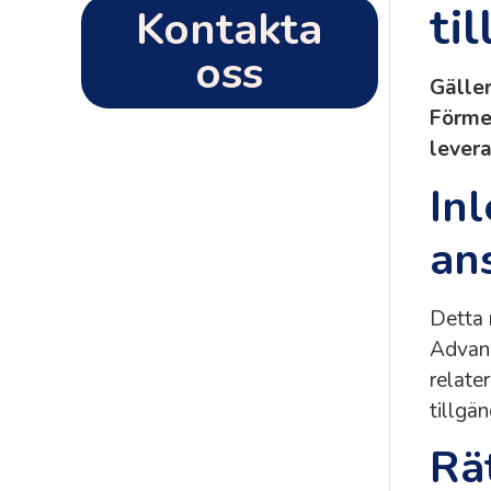
ti
Kontakta
oss
Gälle
Förme
levera
In
an
Detta 
Advanc
relate
tillgän
Rä