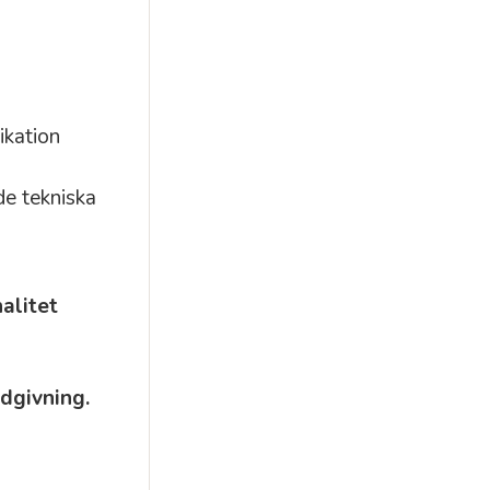
ikation
nde tekniska
alitet
ådgivning.