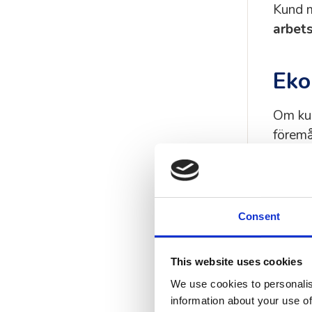
Kund m
arbet
Eko
Om kun
föremå
tillgä
Täckn
Stand
Consent
150 0
This website uses cookies
Adva
We use cookies to personalis
200 0
information about your use of