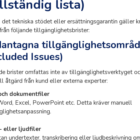
llständig lista)
 det tekniska stödet eller ersättningsgarantin gäller 
från följande tillgänglighetsbrister:
antagna tillgänglighetsområ
cluded Issues)
de brister omfattas inte av tillgänglighetsverktyget o
l åtgärd från kund eller externa experter:
och dokumentfiler
ord, Excel, PowerPoint etc. Detta kräver manuell
nglighetsanpassning.
 eller ljudfiler
utan undertexter, transkribering eller ljudbeskrivning om