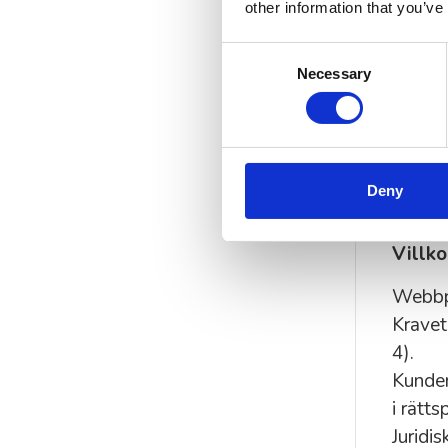
other information that you’ve
Advan
Consent
200 0
Necessary
Selection
Ersätt
Utdömd
Kostna
Deny
Juridi
Villko
Webbpl
Kravet
4).
Kunden
i rätts
Juridi