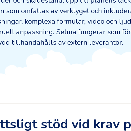
rder och skadestånd, upp till planens täc
n som omfattas av verktyget och inkluder
ningar, komplexa formulär, video och ljud
uell anpassning. Selma fungerar som f
ydd tillhandahålls av extern leverantör.
ttsligt stöd vid krav 