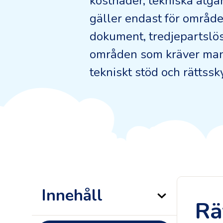
kostnader, tekniska åtgä
gäller endast för område
dokument, tredjepartslös
områden som kräver man
tekniskt stöd och rättssk
Innehåll
Rä