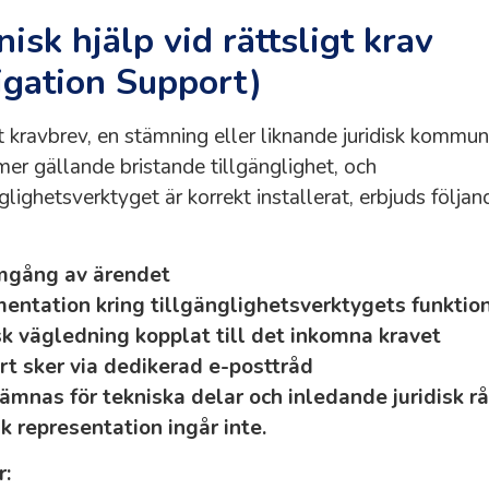
nisk hjälp vid rättsligt krav
tigation Support)
 kravbrev, en stämning eller liknande juridisk kommun
er gällande bristande tillgänglighet, och
nglighetsverktyget är korrekt installerat, erbjuds följa
gång av ärendet
entation kring tillgänglighetsverktygets funktion
k vägledning kopplat till det inkomna kravet
t sker via dedikerad e-posttråd
ämnas för tekniska delar och inledande juridisk r
sk representation ingår inte.
r: