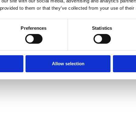
gar ska kunna leva oberoende och delta fu
 our site with our social media, advertising and analytics partn
 provided to them or that they’ve collected from your use of their
tt få tillgång till information och tjänste
Preferences
Statistics
tan
Allow selection