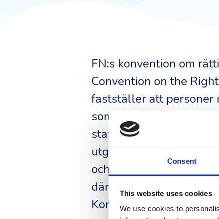
FN:s konvention om rätt
Convention on the Rights
fastställer att persone
som alla andra. Artikel 
staterna ska säkerställ
utgör den rättsliga grun
Consent
och Webbtillgänglighets
därmed förbundit sig att
This website uses cookies
Konventionen betonar vi
We use cookies to personalis