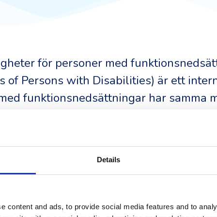
igheter för personer med funktionsnedsä
 of Persons with Disabilities) är ett inter
r med funktionsnedsättningar har samma m
9 i konventionen handlar specifikt om till
a tillgång till informations- och kommuni
den för mycket av EU:s tillgänglighetslag
Details
direktivet. Sverige ratificerade konventi
 säkerställa digital tillgänglighet som en
kten av universell utformning, rimlig anp
e content and ads, to provide social media features and to analy