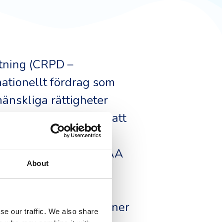
ttning (CRPD –
nationellt fördrag som
änskliga rättigheter
gänglighet och kräver att
kationsteknik. CRPD
stiftning, inklusive EAA
About
onen 2008 och har
 mänsklig rättighet.
assning och att personer
se our traffic. We also share