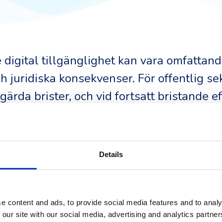
 digital tillgänglighet kan vara omfattan
h juridiska konsekvenser. För offentlig se
ärda brister, och vid fortsatt bristande e
När EAA träder i kraft 2025 kommer privat
– i andra EU-länder har dessa uppgått til
iskerar organisationer skadeståndsanspr
Details
av otillgängliga digitala tjänster. Företa
ingar om de inte uppfyller tillgänglighet
rlorad kundtillit utgör ytterligare risker.
e content and ads, to provide social media features and to analy
 our site with our social media, advertising and analytics partn
rare än att vänta på påtryckningar från m