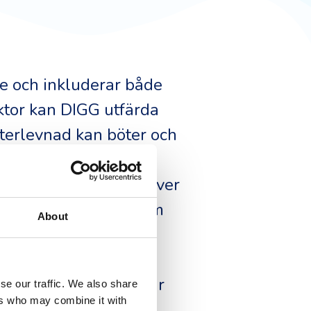
de och inkluderar både
ktor kan DIGG utfärda
fterlevnad kan böter och
a företag också att
l miljontals euro. Utöver
åk från användare som
About
g kan också uteslutas
skrav.
 Den bästa strategin är
se our traffic. We also share
ers who may combine it with
yndigheter eller