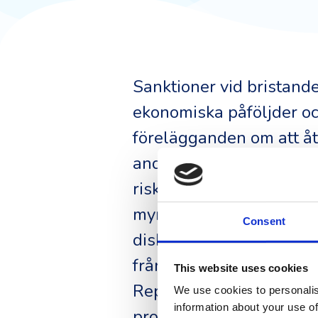
Sanktioner vid bristande
ekonomiska påföljder oc
förelägganden om att åtg
andra sanktioner följa. 
riskera betydande böter 
myndighetssanktioner r
Consent
diskriminerats på grund 
från offentliga upphandl
This website uses cookies
Reputationsskador och fö
We use cookies to personalis
information about your use of
proaktiv efterlevnad sna