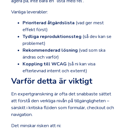
agera på, inte bara en “lista med fel”.
Vanliga leverabler:
Prioriterad åtgärdslista
(vad ger mest
effekt först)
Tydliga reproduktionssteg
(så dev kan se
problemet)
Rekommenderad lösning
(vad som ska
ändras och varför)
Koppling till WCAG
(så ni kan visa
efterlevnad internt och externt)
Varför detta är viktigt
En expertgranskning är ofta det snabbaste sättet
att förstå den verkliga nivån på tillgängligheten –
särskilt i kritiska flöden som formulär, checkout och
navigation.
Det minskar risken att ni: