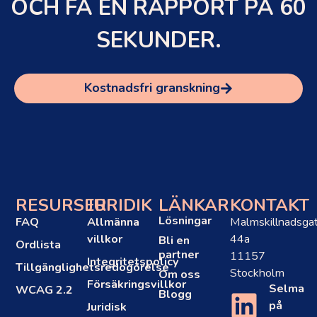
OCH FÅ EN RAPPORT PÅ 60
SEKUNDER.
Kostnadsfri granskning
RESURSER
JURIDIK
LÄNKAR
KONTAKT
Lösningar
FAQ
Allmänna
Malmskillnadsga
villkor
44a
Bli en
Ordlista
partner
11157
Integritetspolicy
Tillgänglighetsredogörelse
Stockholm
Om oss
Försäkringsvillkor
Selma
WCAG 2.2
Blogg
på
Juridisk