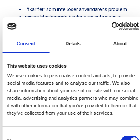
“fixar fel” som inte löser användarens problem
missar blockerande hinder som automatiska
tester inte fångar
får återkommande brister vid varje release
Det är också ett steg mot att säkerställa att ert
Consent
Details
About
digitala innehåll kan uppfattas, förstås, navigeras
och användas av fler
Rekommendation: gör en
This website uses cookies
expertgranskning och följ
We use cookies to personalise content and ads, to provide
social media features and to analyse our traffic. We also
upp löpande
share information about your use of our site with our social
media, advertising and analytics partners who may combine
Om ni tar tillgänglighet på allvar (och vill slippa
it with other information that you’ve provided to them or that
överraskningar) är rekommendationen enkel: gör en
they’ve collected from your use of their services.
expertgranskning nu, bygg en åtgärdsplan och följ
upp regelbundet – särskilt efter större
uppdateringar.
Consent