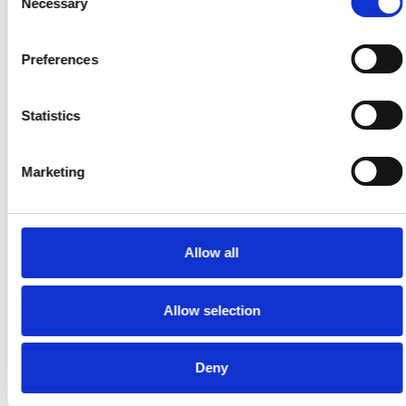
Necessary
Selection
Selma kan hjälpa till
genom att:
genomföra en manuell expertgranskning mot
Preferences
WCAG
testa viktiga flöden med hjälpmedel som
VoiceOver
Statistics
ge ett tydligt nuläge och en prioriterad plan
som utveckling kan jobba efter
Marketing
stötta er löpande så att tillgängligheten hålls
uppe över tid
Dela det här inlägget:
Allow all
Allow selection
Deny
FÖREGÅENDE
NÄSTA
Tangentbordsnavigering Och Fokus: Grunden För En Inkluderande Webbplats
EU:s Tillgänglighetsdirektiv 2025: Guide För Svenska Företag